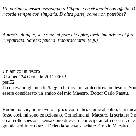
Ho portato il vostro messaggio a Filippo, che ricambia con affetto. 
ricorda sempre con simpatia. D'altra parte, come non potrebbe?
A presto, dunque, se, come mi pare di capire, avete intenzione di fare
rimpatriata. Saremo felici di riabbracciarvi. (c.p.)
Un amico un tesoro
3
Lunedì 24 Gennaio 2011 00:53
peri52
Lo dicevano gli antichi Saggi, chi trova un amico trova un tesoro. So
essere considerato un amico del mio Maestro, Dottor Carlo Patatu.
Buone notizie, ho ricevuto il plico con i libri. Come al solito, ci man
fosse così, mi sono emozionato. Complimenti, Maestro, la scrittura è 
crea molto spesso la sensazione di essere partecipi ai fatti descriti, che 
grande scrittrice Grazia Deledda sapeva suscitare. Grazie Maestro