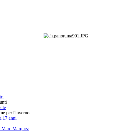
ri
unti
atte
rme per l'inverno
 a 17 anni
sto Marc Marquez