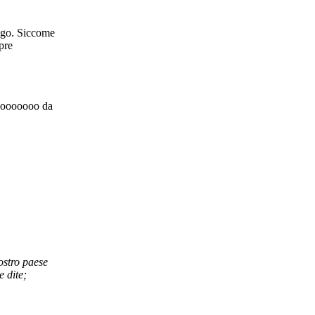
eggo. Siccome
pre
ssooooooo da
ostro paese
 dite;