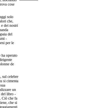
 trova cose
aggi solo
lori che,
 e dei nostri
amanda
mpaia del
smi -
rni per le
e ha operato
irigente
colonne de
, sul celebre
u si cimenta
 sua
alizzare un
del libro -
o. Ciò che fa
tiene, che si
atteggiamenti