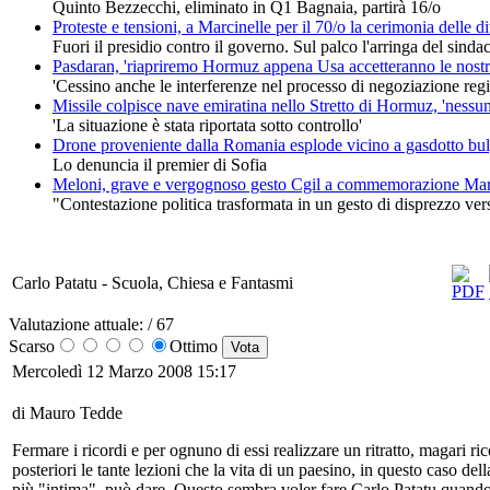
Quinto Bezzecchi, eliminato in Q1 Bagnaia, partirà 16/o
Proteste e tensioni, a Marcinelle per il 70/o la cerimonia delle di
Fuori il presidio contro il governo. Sul palco l'arringa del sinda
Pasdaran, 'riapriremo Hormuz appena Usa accetteranno le nostr
'Cessino anche le interferenze nel processo di negoziazione regi
Missile colpisce nave emiratina nello Stretto di Hormuz, 'nessun 
'La situazione è stata riportata sotto controllo'
Drone proveniente dalla Romania esplode vicino a gasdotto bu
Lo denuncia il premier di Sofia
Meloni, grave e vergognoso gesto Cgil a commemorazione Mar
"Contestazione politica trasformata in un gesto di disprezzo vers
Carlo Patatu - Scuola, Chiesa e Fantasmi
Valutazione attuale:
/ 67
Scarso
Ottimo
Mercoledì 12 Marzo 2008 15:17
di Mauro Tedde
Fermare i ricordi e per ognuno di essi realizzare un ritratto, magari ri
posteriori le tante lezioni che la vita di un paesino, in questo caso de
più "intima", può dare. Questo sembra voler fare Carlo Patatu quando