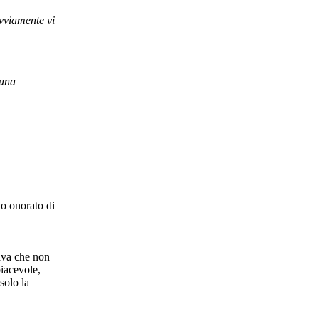
Ovviamente vi
 una
no onorato di
cava che non
piacevole,
solo la