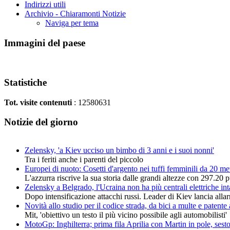
Indirizzi utili
Archivio - Chiaramonti Notizie
Naviga per tema
Immagini del paese
Statistiche
Tot. visite contenuti
: 12580631
Notizie del giorno
Zelensky, 'a Kiev ucciso un bimbo di 3 anni e i suoi nonni'
Tra i feriti anche i parenti del piccolo
Europei di nuoto: Cosetti d'argento nei tuffi femminili da 20 met
L'azzurra riscrive la sua storia dalle grandi altezze con 297.20 p
Zelensky a Belgrado, l'Ucraina non ha più centrali elettriche int
Dopo intensificazione attacchi russi. Leader di Kiev lancia alla
Novità allo studio per il codice strada, da bici a multe e patente
Mit, 'obiettivo un testo il più vicino possibile agli automobilisti'
MotoGp: Inghilterra; prima fila Aprilia con Martin in pole, se