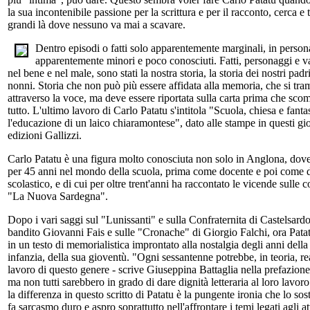
la sua incontenibile passione per la scrittura e per il racconto, cerca e
grandi là dove nessuno va mai a scavare.
Dentro episodi o fatti solo apparentemente marginali, in person
apparentemente minori e poco conosciuti. Fatti, personaggi e va
nel bene e nel male, sono stati la nostra storia, la storia dei nostri padri
nonni. Storia che non può più essere affidata alla memoria, che si tr
attraverso la voce, ma deve essere riportata sulla carta prima che sco
tutto. L'ultimo lavoro di Carlo Patatu s'intitola "Scuola, chiesa e fanta
l'educazione di un laico chiaramontese", dato alle stampe in questi gio
edizioni Gallizzi.
Carlo Patatu è una figura molto conosciuta non solo in Anglona, dov
per 45 anni nel mondo della scuola, prima come docente e poi come d
scolastico, e di cui per oltre trent'anni ha raccontato le vicende sulle 
"La Nuova Sardegna".
Dopo i vari saggi sul "Lunissanti" e sulla Confraternita di Castelsardo
bandito Giovanni Fais e sulle "Cronache" di Giorgio Falchi, ora Patat
in un testo di memorialistica improntato alla nostalgia degli anni della
infanzia, della sua gioventù. "Ogni sessantenne potrebbe, in teoria, re
lavoro di questo genere - scrive Giuseppina Battaglia nella prefazione 
ma non tutti sarebbero in grado di dare dignità letteraria al loro lavor
la differenza in questo scritto di Patatu è la pungente ironia che lo sos
fa sarcasmo duro e aspro soprattutto nell'affrontare i temi legati agli 