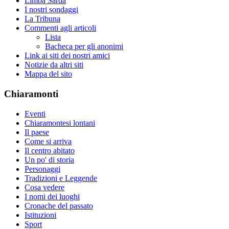
Limba Sarda
I nostri sondaggi
La Tribuna
Commenti agli articoli
Lista
Bacheca per gli anonimi
Link ai siti dei nostri amici
Notizie da altri siti
Mappa del sito
Chiaramonti
Eventi
Chiaramontesi lontani
Il paese
Come si arriva
Il centro abitato
Un po' di storia
Personaggi
Tradizioni e Leggende
Cosa vedere
I nomi dei luoghi
Cronache del passato
Istituzioni
Sport