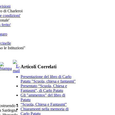
visioni
co di Charleroi
e condizioni'
onale'
ferito'
lgaro
cinelle
o le Istituzioni"
Articoli Correlati
Presentazione del libro di Carlo
Patatu "Scuola, chiesa e fantasmi"
Presentato “Scuola, Chiesa e
Fantasmi”, di Carlo Patatu
Gli "ammentos" del libro di
Patatu
“Scuola, Chiesa e Fantasmi”
costruendo a
Chiaramonti nella memoria di
lla Sardegna
Carlo Patatu
, liberando