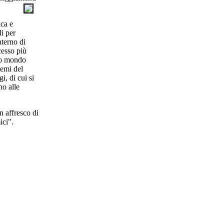
ica e
li per
nterno di
cesso più
olo mondo
lemi del
i, di cui si
no alle
n affresco di
ici".