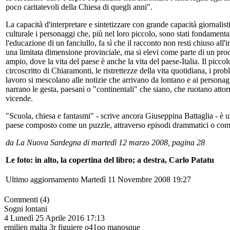
poco caritatevoli della Chiesa di quegli anni".
La capacità d'interpretare e sintetizzare con grande capacità giornalist
culturale i personaggi che, più nel loro piccolo, sono stati fondamenta
l'educazione di un fanciullo, fa sì che il racconto non resti chiuso all'i
una limitata dimensione provinciale, ma si elevi come parte di un pro
ampio, dove la vita del paese è anche la vita del paese-Italia. Il picc
circoscritto di Chiaramonti, le ristrettezze della vita quotidiana, i prob
lavoro si mescolano alle notizie che arrivano da lontano e ai personagg
narrano le gesta, paesani o "continentali" che siano, che ruotano attor
vicende.
"Scuola, chiesa e fantasmi" - scrive ancora Giuseppina Battaglia - è u
paese composto come un puzzle, attraverso episodi drammatici o com
da La Nuova Sardegna di martedì 12 marzo 2008, pagina 28
Le foto: in alto, la copertina del libro; a destra, Carlo Patatu
Ultimo aggiornamento Martedì 11 Novembre 2008 19:27
Commenti (4)
Sogni lontani
4
Lunedì 25 Aprile 2016 17:13
emilien malta 3r figuiere o41oo manosque