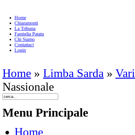
Home
Chiaramonti
La Tribuna
Famiglia Patatu
Chi Siamo
Contattaci
Login
Home
»
Limba Sarda
»
Var
Nassionale
Menu Principale
Home