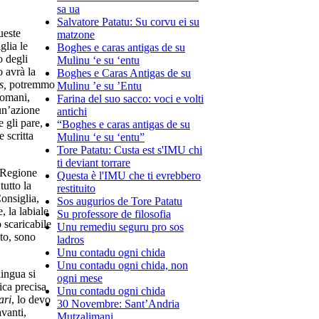
sa ua
Salvatore Patatu: Su corvu ei su
ueste
matzone
glia le
Boghes e caras antigas de su
o degli
Mulinu ‘e su ‘entu
o avrà la
Boghes e Caras Antigas de su
s,
potremmo
Mulinu ’e su ’Entu
domani,
Farina del suo sacco: voci e volti
un’azione
antichi
 gli pare,
“Boghes e caras antigas de su
 scritta
Mulinu ‘e su ‘entu”
Tore Patatu: Custa est s'IMU chi
ti deviant torrare
a Regione
Questa è l'IMU che ti evrebbero
tutto la
restituito
Consiglia,
Sos augurios de Tore Patatu
, la labiale
Su professore de filosofia
 scaricabile
Unu remediu seguru pro sos
to, sono
ladros
Unu contadu ogni chida
Unu contadu ogni chida, non
ingua si
ogni mese
ica precisa
Unu contadu ogni chida
ari
, lo devo
30 Novembre: Sant’Andria
vanti,
Mutzalimani