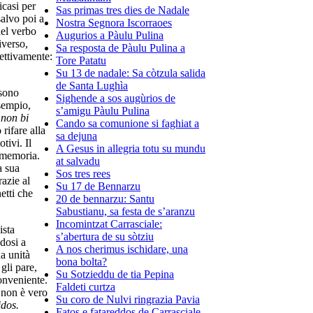
icasi per
Sas primas tres dies de Nadale
salvo poi a
Nostra Segnora Iscorraoes
del verbo
Augurios a Pàulu Pulina
iverso,
Sa resposta de Pàulu Pulina a
pettivamente:
Tore Patatu
Su 13 de nadale: Sa còtzula salida
de Santa Lughìa
ssono
Sighende a sos augùrios de
esempio,
s’amigu Pàulu Pulina
e
non bi
Cando sa comunione si faghiat a
rifare alla
sa dejuna
tivi. Il
A Gesus in allegria totu su mundu
 memoria.
at salvadu
a sua
Sos tres rees
azie al
Su 17 de Bennarzu
etti che
20 de bennarzu: Santu
Sabustianu, sa festa de s’aranzu
Incomintzat Carrasciale:
ista
s’abertura de su sòtziu
ndosi a
A nos cherimus ischidare, una
na unità
bona bolta?
gli pare,
Su Sotzieddu de tia Pepina
onveniente.
Faldeti curtza
, non è vero
Su coro de Nulvi ringrazia Pavia
idos.
Fatos e fatareddos de Carrasciale