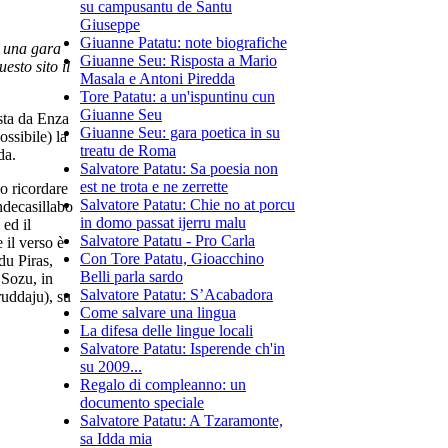
su campusantu de Santu
Giuseppe
Giuanne Patatu: note biografiche
i una gara
Giuanne Seu: Risposta a Mario
esto sito il
Masala e Antoni Piredda
Tore Patatu: a un'ispuntinu cun
Giuanne Seu
sta da Enza
Giuanne Seu: gara poetica in su
ossibile) la
treatu de Roma
da.
Salvatore Patatu: Sa poesia non
est ne trota e ne zerrette
o ricordare
Salvatore Patatu: Chie no at porcu
endecasillabo
in domo passat ijerru malu
 ed il
Salvatore Patatu - Pro Carla
 il verso è
Con Tore Patatu, Gioacchino
du Piras,
Belli parla sardo
 Sozu, in
Salvatore Patatu: S’Acabadora
ruddaju), su
Come salvare una lingua
La difesa delle lingue locali
Salvatore Patatu: Isperende ch'in
su 2009...
Regalo di compleanno: un
documento speciale
Salvatore Patatu: A Tzaramonte,
sa Idda mia