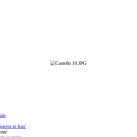
tale
guerra in Iran'
ente'