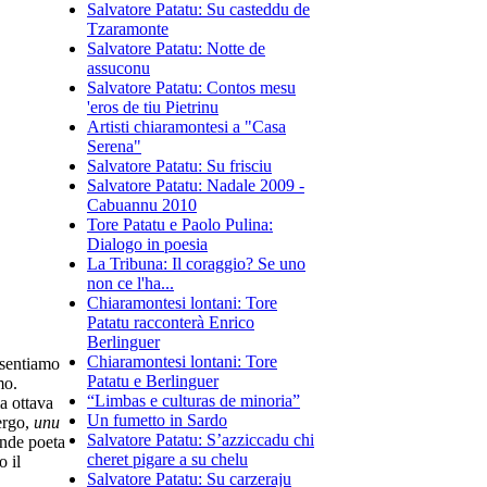
Salvatore Patatu: Su casteddu de
Tzaramonte
Salvatore Patatu: Notte de
assuconu
Salvatore Patatu: Contos mesu
'eros de tiu Pietrinu
Artisti chiaramontesi a "Casa
Serena"
Salvatore Patatu: Su frisciu
Salvatore Patatu: Nadale 2009 -
Cabuannu 2010
Tore Patatu e Paolo Pulina:
Dialogo in poesia
La Tribuna: Il coraggio? Se uno
non ce l'ha...
Chiaramontesi lontani: Tore
Patatu racconterà Enrico
Berlinguer
Chiaramontesi lontani: Tore
i sentiamo
Patatu e Berlinguer
mo.
“Limbas e culturas de minoria”
ma ottava
Un fumetto in Sardo
ergo,
unu
Salvatore Patatu: S’azziccadu chi
ande poeta
cheret pigare a su chelu
o il
Salvatore Patatu: Su carzeraju