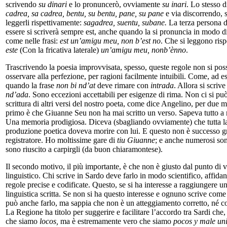
scrivendo
su dinari
e lo pronuncerò, ovviamente
su inari
. Lo stesso d
cadrea, sa cadrea, bentu, su bentu, pane, su pane
e via discorrendo, 
leggerli rispettivamente:
sagadrea, suentu, subane.
La terza persona 
essere si scriverà sempre est, anche quando la si pronuncia in modo d
come nelle frasi:
est un’amigu meu, non b’est no
. Che si leggono ris
este
(Con la fricativa laterale)
un’amigu meu, nonb’ènno
.
Trascrivendo la poesia improvvisata, spesso, queste regole non si po
osservare alla perfezione, per ragioni facilmente intuibili. Come, ad 
quando la frase
non bi nd’at
deve rimare con
intrada
. Allora si scriv
nd’ada
. Sono eccezioni accettabili per esigenze di rima. Non ci si può 
scrittura di altri versi del nostro poeta, come dice Angelino, per due mo
primo è che Giuanne Seu non ha mai scritto un verso. Sapeva tutto a
Una memoria prodigiosa. Diceva (sbagliando ovviamente) che tutta l
produzione poetica doveva morire con lui. E questo non è successo gr
registratore. Ho moltissime gare di
tiu Giuanne
; e anche numerosi son
sono riuscito a carpirgli (da buon chiaramontese).
Il secondo motivo, il più importante, è che non è giusto dal punto di v
linguistico. Chi scrive in Sardo deve farlo in modo scientifico, affida
regole precise e codificate. Questo, se si ha interesse a raggiungere u
linguistica scritta. Se non si ha questo interesse e ognuno scrive come 
può anche farlo, ma sappia che non è un atteggiamento corretto, né c
La Regione ha titolo per suggerire e facilitare l’accordo tra Sardi che
che siamo
locos,
ma è estremamente vero che siamo
pocos y male un