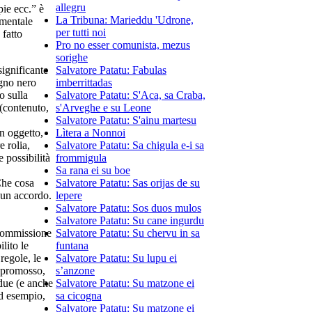
allegru
pie ecc.” è
La Tribuna: Marieddu 'Udrone,
amentale
per tutti noi
 fatto
Pro no esser comunista, mezus
sorighe
significante
Salvatore Patatu: Fabulas
egno nero
imberrittadas
o sulla
Salvatore Patatu: S'Aca, sa Craba,
 (contenuto,
s'Arveghe e su Leone
Salvatore Patatu: S'ainu martesu
n oggetto,
Lìtera a Nonnoi
 rolia,
Salvatore Patatu: Sa chigula e-i sa
 possibilità
frommigula
Sa rana ei su boe
Che cosa
Salvatore Patatu: Sas orijas de su
 un accordo.
lepere
Salvatore Patatu: Sos duos mulos
Salvatore Patatu: Su cane ingurdu
 commissione
Salvatore Patatu: Su chervu in sa
lito le
funtana
regole, le
Salvatore Patatu: Su lupu ei
e promosso,
s’anzone
 due (e anche
Salvatore Patatu: Su matzone ei
ad esempio,
sa cicogna
Salvatore Patatu: Su matzone ei