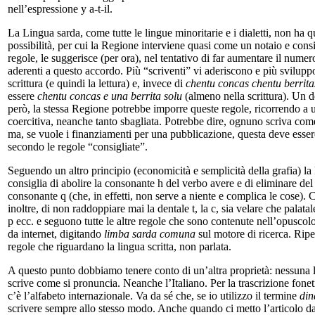
nell’espressione y a-t-il.
La Lingua sarda, come tutte le lingue minoritarie e i dialetti, non ha q
possibilità, per cui la Regione interviene quasi come un notaio e consi
regole, le suggerisce (per ora), nel tentativo di far aumentare il numer
aderenti a questo accordo. Più “scriventi” vi aderiscono e più svilupp
scrittura (e quindi la lettura) e, invece di
chentu concas chentu berrita
essere
chentu concas e una berrita solu
(almeno nella scrittura). Un 
però, la stessa Regione potrebbe imporre queste regole, ricorrendo a 
coercitiva, neanche tanto sbagliata. Potrebbe dire, ognuno scriva come
ma, se vuole i finanziamenti per una pubblicazione, questa deve essere
secondo le regole “consigliate”.
Seguendo un altro principio (economicità e semplicità della grafia) l
consiglia di abolire la consonante h del verbo avere e di eliminare del 
consonante q (che, in effetti, non serve a niente e complica le cose). 
inoltre, di non raddoppiare mai la dentale t, la c, sia velare che palatale
p ecc. e seguono tutte le altre regole che sono contenute nell’opuscolo
da internet, digitando
limba sarda comuna
sul motore di ricerca. Ripe
regole che riguardano la lingua scritta, non parlata.
A questo punto dobbiamo tenere conto di un’altra proprietà: nessuna l
scrive come si pronuncia. Neanche l’Italiano. Per la trascrizione fonet
c’è l’alfabeto internazionale. Va da sé che, se io utilizzo il termine
din
scrivere sempre allo stesso modo. Anche quando ci metto l’articolo da