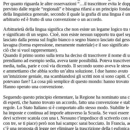
Per quanto riguarda le altre osservazioni “…il trascrittore evita le dop
previsto dalle regole “regionali” e bisogna rifarsi a un principio fond
della linguistica generale, secondo il quale la grafia di una lingua è un
arbitrario ed è frutto di una convenzione o un accordo.
Arbitrarietà della lingua significa che non esiste un legame logico tra 
e significato di un segno. Cioè, non esiste nessun rapporto tra quel s
lasciato dalla penna sul foglio bianco o segno bianco lasciato dal gess
lavagna (forma espressione, meramente materiale) e il suo significato
ciò che si vuol rappresentare).
Quando il primo uomo sulla terra ha deciso di trascrivere il nome di u
prendiamo ad esempio sedia, aveva tante possibilità. Poteva trascrivere
media, tudia, parie e così via dicendo. Il secondo uomo aveva le stesse
e ammettiamo che abbia scelto un’altra soluzione. I due hanno avuto
un’intuizione geniale, ma scambiandosi gli scritti non si sono capiti. 
potevano fare? La cosa più semplice di questo mondo: hanno trovato
Hanno operato una convenzione.
Seguendo questo principio elementare, la Regione ha nominato una
di esperti, che hanno trovato un accordo, fatto una convenzione e stabi
regole. Lo Stato Italiano si è comportato allo stesso modo. Stabilite le 
ha imposte e continua ad imporle attraverso la Scuola. Se vuoi esser
devi scrivere scatola con una t. Nessuno t’impedisce di scriverlo con
con tre, se ti piace) però non hai scampo: sarai bocciato. In Francia, 
c’è una proposta di legge per eliminare la trascrizione della t eufonica