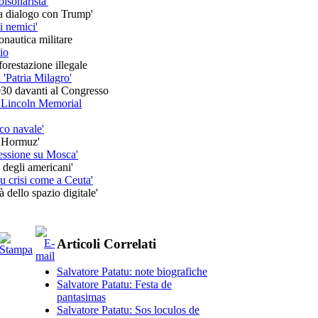
olsonarista'
ola dialogo con Trump'
ni nemici'
onautica militare
io
orestazione illegale
 'Patria Milagro'
2030 davanti al Congresso
el Lincoln Memorial
cco navale'
i Hormuz'
ressione su Mosca'
e degli americani'
su crisi come a Ceuta'
 dello spazio digitale'
Articoli Correlati
Salvatore Patatu: note biografiche
Salvatore Patatu: Festa de
pantasimas
Salvatore Patatu: Sos loculos de