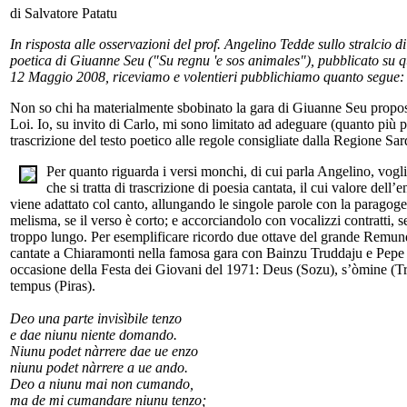
di Salvatore Patatu
In risposta alle osservazioni del prof. Angelino Tedde sullo stralcio d
poetica di Giuanne Seu ("Su regnu 'e sos animales"), pubblicato su qu
12 Maggio 2008, riceviamo e volentieri pubblichiamo quanto segue:
Non so chi ha materialmente sbobinato la gara di Giuanne Seu propo
Loi. Io, su invito di Carlo, mi sono limitato ad adeguare (quanto più p
trascrizione del testo poetico alle regole consigliate dalla Regione Sar
Per quanto riguarda i versi monchi, di cui parla Angelino, vogli
che si tratta di trascrizione di poesia cantata, il cui valore dell’
viene adattato col canto, allungando le singole parole con la paragoge
melisma, se il verso è corto; e accorciandolo con vocalizzi contratti, se
troppo lungo. Per esemplificare ricordo due ottave del grande Remun
cantate a Chiaramonti nella famosa gara con Bainzu Truddaju e Pepe
occasione della Festa dei Giovani del 1971: Deus (Sozu), s’òmine (T
tempus (Piras).
Deo una parte invisìbile tenzo
e dae niunu niente domando.
Niunu podet nàrrere dae ue enzo
niunu podet nàrrere a ue ando.
Deo a niunu mai non cumando,
ma de mi cumandare niunu tenzo;