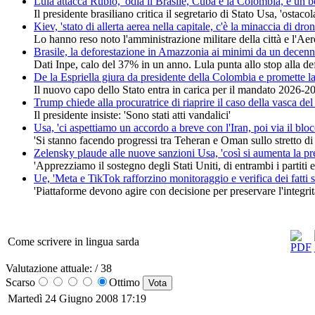
Lula attacca Rubio, 'odia il Brasile, Cuba e la Colombia, è un b
Il presidente brasiliano critica il segretario di Stato Usa, 'ostac
Kiev, 'stato di allerta aerea nella capitale, c'è la minaccia di dro
Lo hanno reso noto l'amministrazione militare della città e l'Aer
Brasile, la deforestazione in Amazzonia ai minimi da un decenn
Dati Inpe, calo del 37% in un anno. Lula punta allo stop alla def
De la Espriella giura da presidente della Colombia e promette la
Il nuovo capo dello Stato entra in carica per il mandato 2026-
Trump chiede alla procuratrice di riaprire il caso della vasca d
Il presidente insiste: 'Sono stati atti vandalici'
Usa, 'ci aspettiamo un accordo a breve con l'Iran, poi via il blo
'Si stanno facendo progressi tra Teheran e Oman sullo stretto d
Zelensky plaude alle nuove sanzioni Usa, 'così si aumenta la p
'Apprezziamo il sostegno degli Stati Uniti, di entrambi i partiti 
Ue, 'Meta e TikTok rafforzino monitoraggio e verifica dei fatti 
'Piattaforme devono agire con decisione per preservare l'integrità
Come scrivere in lingua sarda
Valutazione attuale:
/ 38
Scarso
Ottimo
Martedì 24 Giugno 2008 17:19