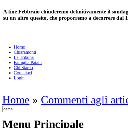
A fine Febbraio chiuderemo definitivamente il sondag
su un altro quesito, che proporremo a decorrere dal 
Home
Chiaramonti
La Tribuna
Famiglia Patatu
Chi Siamo
Contattaci
Login
Home
»
Commenti agli arti
Menu Principale