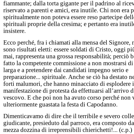
fiammante; dalla torta gigante per il padrino al ric
riservato a parenti e amici, era inutile. Chi non era 
spiritualmente non poteva essere reso partecipe dell
spirituali proprie della cresima; e pertanto era inutil
insistere.
Ecco perché, fra i chiamati alla mensa del Signore, 
sono risultati eletti: essere soldati di Cristo, oggi pi
mai, rappresenta una grossa responsabilità; perciò 
fatto la competente commissione a non mostrarsi d
larga e a pretendere dai candidati impegno serio e
preparazione... spirituale. Anche se ciò ha destato n
forti malumori, che hanno minacciato di esplodere 
manifestazione di protesta da effettuarsi all’arrivo d
vescovo. E che poi non ha avuto corso perché non 
ulteriormente guastata la festa di Capodanno.
Dimenticavamo di dire che il terribile e severo coll
giudicante, presieduto dal parroco, era composto d
mezza dozzina di irreprensibili chierichetti!... (c.p.)