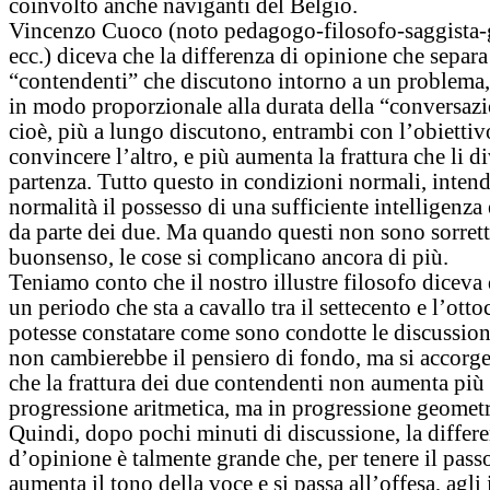
coinvolto anche naviganti del Belgio.
Vincenzo Cuoco (noto pedagogo-filosofo-saggista-g
ecc.) diceva che la differenza di opinione che separ
“contendenti” che discutono intorno a un problema
in modo proporzionale alla durata della “conversaz
cioè, più a lungo discutono, entrambi con l’obiettiv
convincere l’altro, e più aumenta la frattura che li d
partenza. Tutto questo in condizioni normali, inten
normalità il possesso di una sufficiente intelligenza 
da parte dei due. Ma quando questi non sono sorrett
buonsenso, le cose si complicano ancora di più.
Teniamo conto che il nostro illustre filosofo diceva
un periodo che sta a cavallo tra il settecento e l’otto
potesse constatare come sono condotte le discussion
non cambierebbe il pensiero di fondo, ma si accorg
che la frattura dei due contendenti non aumenta più
progressione aritmetica, ma in progressione geometr
Quindi, dopo pochi minuti di discussione, la differ
d’opinione è talmente grande che, per tenere il passo
aumenta il tono della voce e si passa all’offesa, agli 