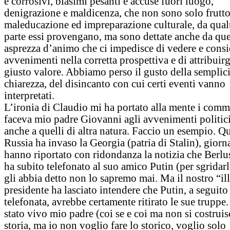
e corrosivi, biasimi pesanti e accuse fuori luogo,
denigrazione e maldicenza, che non sono solo frutto
maleducazione ed impreparazione culturale, da qua
parte essi provengano, ma sono dettate anche da que
asprezza d’animo che ci impedisce di vedere e consi
avvenimenti nella corretta prospettiva e di attribuirgl
giusto valore. Abbiamo perso il gusto della semplici
chiarezza, del disincanto con cui certi eventi vanno
interpretati.
L’ironia di Claudio mi ha portato alla mente i comm
faceva mio padre Giovanni agli avvenimenti politic
anche a quelli di altra natura. Faccio un esempio. Q
Russia ha invaso la Georgia (patria di Stalin), giorn
hanno riportato con ridondanza la notizia che Berlu
ha subito telefonato al suo amico Putin (per sgridar
gli abbia detto non lo sapremo mai. Ma il nostro “i
presidente ha lasciato intendere che Putin, a seguito
telefonata, avrebbe certamente ritirato le sue truppe.
stato vivo mio padre (coi se e coi ma non si costruis
storia, ma io non voglio fare lo storico, voglio solo