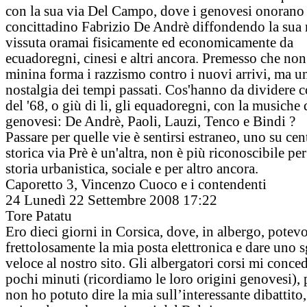
con la sua via Del Campo, dove i genovesi onorano 
concittadino Fabrizio De Andrè diffondendo la sua 
vissuta oramai fisicamente ed economicamente da
ecuadoregni, cinesi e altri ancora. Premesso che no
minina forma i razzismo contro i nuovi arrivi, ma un
nostalgia dei tempi passati. Cos'hanno da dividere 
del '68, o giù di li, gli equadoregni, con la musiche 
genovesi: De Andrè, Paoli, Lauzi, Tenco e Bindi ?
Passare per quelle vie è sentirsi estraneo, uno su cen
storica via Prè è un'altra, non è più riconoscibile per
storia urbanistica, sociale e per altro ancora.
Caporetto 3, Vincenzo Cuoco e i contendenti
24
Lunedì 22 Settembre 2008 17:22
Tore Patatu
Ero dieci giorni in Corsica, dove, in albergo, potev
frettolosamente la mia posta elettronica e dare uno 
veloce al nostro sito. Gli albergatori corsi mi conc
pochi minuti (ricordiamo le loro origini genovesi), 
non ho potuto dire la mia sull’interessante dibattito