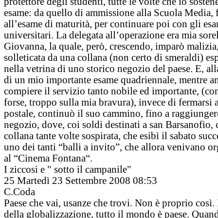
protettore degli studenti, tutte le volte che io soste
esame: da quello di ammissione alla Scuola Media, 
all’esame di maturità, per continuare poi con gli es
universitari. La delegata all’operazione era mia sore
Giovanna, la quale, però, crescendo, imparò malizia
solleticata da una collana (non certo di smeraldi) es
nella vetrina di uno storico negozio del paese. E, all
di un mio importante esame quadriennale, mentre a
compiere il servizio tanto nobile ed importante, (co
forse, troppo sulla mia bravura), invece di fermarsi a
postale, continuò il suo cammino, fino a raggiungere
negozio, dove, coi soldi destinati a san Barsanofio,
collana tante volte sospirata, che esibì il sabato succ
uno dei tanti “balli a invito”, che allora venivano or
al “Cinema Fontana“.
I ziccosi e " sotto il campanile"
25
Martedì 23 Settembre 2008 08:53
C.Coda
Paese che vai, usanze che trovi. Non è proprio così. 
della globalizzazione, tutto il mondo è paese. Quand