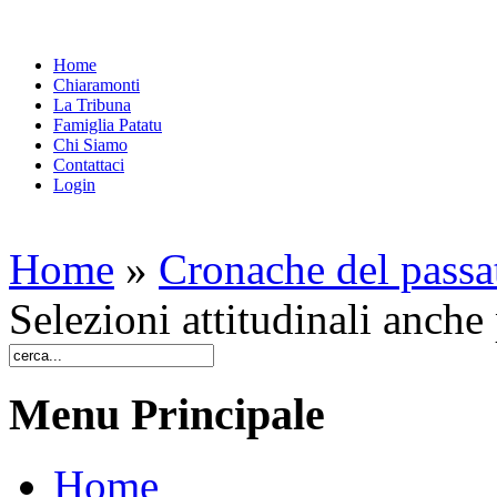
Home
Chiaramonti
La Tribuna
Famiglia Patatu
Chi Siamo
Contattaci
Login
Home
»
Cronache del passa
Selezioni attitudinali anche
Menu Principale
Home