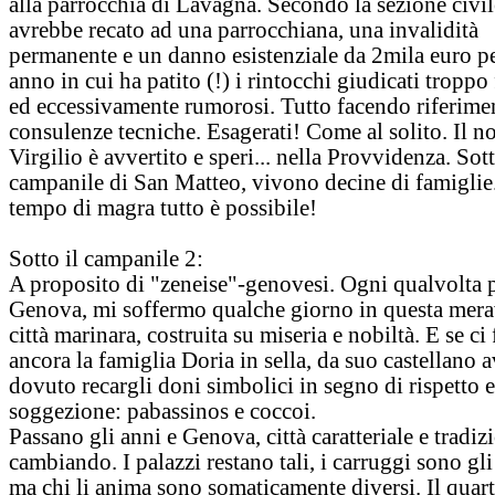
alla parrocchia di Lavagna. Secondo la sezione civil
avrebbe recato ad una parrocchiana, una invalidità
permanente e un danno esistenziale da 2mila euro p
anno in cui ha patito (!) i rintocchi giudicati troppo
ed eccessivamente rumorosi. Tutto facendo riferime
consulenze tecniche. Esagerati! Come al solito. Il n
Virgilio è avvertito e speri... nella Provvidenza. Sott
campanile di San Matteo, vivono decine di famiglie
tempo di magra tutto è possibile!
Sotto il campanile 2:
A proposito di "zeneise"-genovesi. Ogni qualvolta 
Genova, mi soffermo qualche giorno in questa mera
città marinara, costruita su miseria e nobiltà. E se ci
ancora la famiglia Doria in sella, da suo castellano a
dovuto recargli doni simbolici in segno di rispetto e
soggezione: pabassinos e coccoi.
Passano gli anni e Genova, città caratteriale e tradizi
cambiando. I palazzi restano tali, i carruggi sono gli 
ma chi li anima sono somaticamente diversi. Il quart