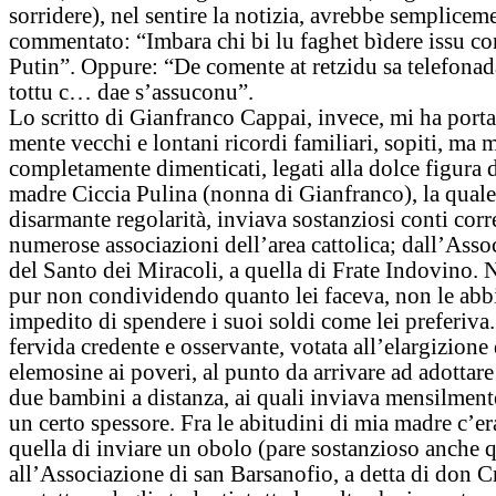
sorridere), nel sentire la notizia, avrebbe semplicem
commentato: “Imbara chi bi lu faghet bìdere issu c
Putin”. Oppure: “De comente at retzidu sa telefonada
tottu c… dae s’assuconu”.
Lo scritto di Gianfranco Cappai, invece, mi ha porta
mente vecchi e lontani ricordi familiari, sopiti, ma 
completamente dimenticati, legati alla dolce figura 
madre Ciccia Pulina (nonna di Gianfranco), la quale
disarmante regolarità, inviava sostanziosi conti corr
numerose associazioni dell’area cattolica; dall’Asso
del Santo dei Miracoli, a quella di Frate Indovino. N
pur non condividendo quanto lei faceva, non le ab
impedito di spendere i suoi soldi come lei preferiva
fervida credente e osservante, votata all’elargizione 
elemosine ai poveri, al punto da arrivare ad adottar
due bambini a distanza, ai quali inviava mensilmente
un certo spessore. Fra le abitudini di mia madre c’e
quella di inviare un obolo (pare sostanzioso anche 
all’Associazione di san Barsanofio, a detta di don C