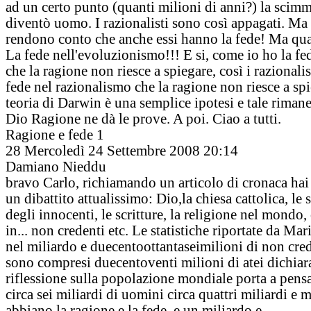
ad un certo punto (quanti milioni di anni?) la scim
diventò uomo. I razionalisti sono così appagati. Ma
rendono conto che anche essi hanno la fede! Ma qua
La fede nell'evoluzionismo!!! E si, come io ho la fe
che la ragione non riesce a spiegare, così i razionali
fede nel razionalismo che la ragione non riesce a sp
teoria di Darwin è una semplice ipotesi e tale rimane
Dio Ragione ne dà le prove. A poi. Ciao a tutti.
Ragione e fede 1
28
Mercoledì 24 Settembre 2008 20:14
Damiano Nieddu
bravo Carlo, richiamando un articolo di cronaca hai
un dibattito attualissimo: Dio,la chiesa cattolica, le s
degli innocenti, le scritture, la religione nel mondo,
in... non credenti etc. Le statistiche riportate da Ma
nel miliardo e duecentoottantaseimilioni di non cre
sono compresi duecentoventi milioni di atei dichiar
riflessione sulla popolazione mondiale porta a pensa
circa sei miliardi di uomini circa quattri miliardi e 
abbiano la ragione e la fede, e un miliardo e