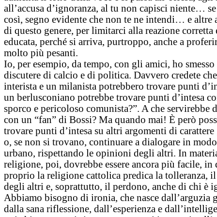
all’accusa d’ignoranza, al tu non capisci niente… se
così, segno evidente che non te ne intendi… e altre
di questo genere, per limitarci alla reazione corretta
educata, perché si arriva, purtroppo, anche a proferi
molto più pesanti.
Io, per esempio, da tempo, con gli amici, ho smesso
discutere di calcio e di politica. Davvero credete ch
interista e un milanista potrebbero trovare punti d’i
un berlusconiano potrebbe trovare punti d’intesa c
sporco e pericoloso comunista?”. A che servirebbe d
con un “fan” di Bossi? Ma quando mai! È però poss
trovare punti d’intesa su altri argomenti di carattere
o, se non si trovano, continuare a dialogare in modo
urbano, rispettando le opinioni degli altri. In materi
religione, poi, dovrebbe essere ancora più facile, in
proprio la religione cattolica predica la tolleranza, il
degli altri e, soprattutto, il perdono, anche di chi è 
Abbiamo bisogno di ironia, che nasce dall’arguzia g
dalla sana riflessione, dall’esperienza e dall’intellig