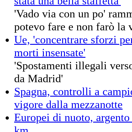
stata una bella staffetta'
'Vado via con un po' ramm
potevo fare e non farò la 
Ue, 'concentrare sforzi per
morti insensate'
'Spostamenti illegali vers
da Madrid'
Spagna, controlli a campio
vigore dalla mezzanotte
Europei di nuoto, argento I
km