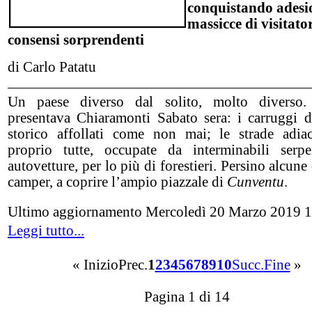
conquistando adesi
massicce di visitator
consensi sorprendenti
di Carlo Patatu
Un paese diverso dal solito, molto diverso.
presentava Chiaramonti Sabato sera: i carruggi d
storico affollati come non mai; le strade adia
proprio tutte, occupate da interminabili serp
autovetture, per lo più di forestieri. Persino alcune
camper, a coprire l’ampio piazzale di
Cunventu
.
Ultimo aggiornamento Mercoledì 20 Marzo 2019 
Leggi tutto...
«
Inizio
Prec.
1
2
3
4
5
6
7
8
9
10
Succ.
Fine
»
Pagina 1 di 14