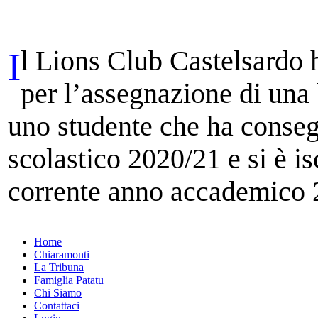
I
l Lions Club Castelsardo 
per l’assegnazione di una 
uno studente che ha conseg
scolastico 2020/21 e si è isc
corrente anno accademico 
Home
Chiaramonti
La Tribuna
Famiglia Patatu
Chi Siamo
Contattaci